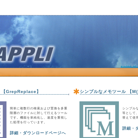
GrepReplace】
シンプルなメモツール 【M(
簡単に複数行の検索および置換を多重
シンプル
階層のファイルに対して行えるツール
等として
です。機能を単純化し、速度を重視し
替えて使
た処理を行っています。
詳細・
詳細・ダウンロードページへ