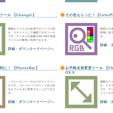
ール 【Change!】
その色もらった！【ColorPi
複数のファイルの拡張子やファイル名
画面上の
を、テキストとして編集できるツール
情報に加
です。デジカメの画像やMP3等の音楽
す。
ファイルの整理に利用できます。
詳細・
詳細・ダウンロードページへ
に！ 【PlacesBar】
お手軽名前変更ツール 【Chan
OS X
「プレースバー」のカスタマイズツー
複数のフ
ルです。プレースバーのリンク先を好
を、テキ
きなフォルダに変更することができま
です。デ
す。
ファイル
詳細・ダウンロードページへ
詳細・