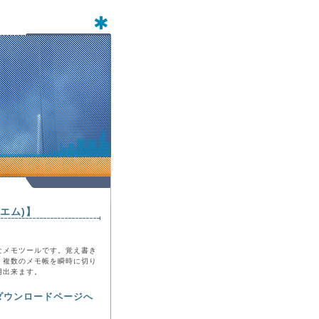
エム)】
なメモツールです。覚え書き
、複数のメモ帳を瞬時に切り
用出来ます。
ダウンロードページへ