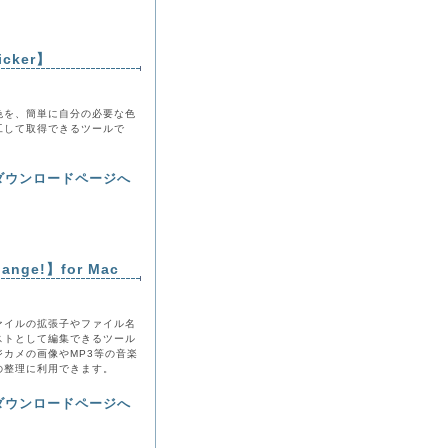
cker】
色を、簡単に自分の必要な色
工して取得できるツールで
ダウンロードページへ
ge!】for Mac
ァイルの拡張子やファイル名
ストとして編集できるツール
ジカメの画像やMP3等の音楽
の整理に利用できます。
ダウンロードページへ